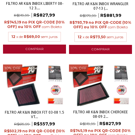
FILTRO AR K&N INBOX LIBERTY 08-
FILTRO AR K&N INBOX WRANGLER
12 3....
07-13 (...
R$827,99
R$881,99
R$919,99
R$979,99
R$745,19
R$793,79
com
Boleto
com
Boleto
12
x de
R$69,00
sem juros
12
x de
R$73,50
sem juros
10
%
OFF
10
%
OFF
FILTRO AR K&N INBOX CHEROKEE
FILTRO AR K&N INBOX FIT 03-08 1.5
08-09 2...
VT...
R$827,99
R$557,99
R$919,99
R$619,99
R$745,19
R$502,19