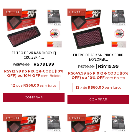
10
%
OFF
10
%
OFF
FILTRO DE AR K&N INBOX FJ
FILTRO DE AR K&N INBOX FORD
CRUISER 4....
EXPLORER...
R$791,99
R$879,99
R$719,99
R$799,99
R$712,79
R$647,99
com
Boleto
com
Boleto
12
x de
R$66,00
sem juros
12
x de
R$60,00
sem juros
10
%
OFF
10
%
OFF