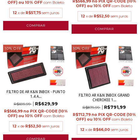
R$566,99
com
Boleto
com
Boleto
12
x de
R$57,75
sem juros
12
x de
R$52,50
sem juros
10
%
OFF
10
%
OFF
FILTRO DE AR K&N INBOX - PUNTO
FILTRO AR K&N INBOX GRAND
1.4 A...
CHEROKEE 1...
R$629,99
R$699,99
R$791,99
R$879,99
R$566,99
R$712,79
com
Boleto
com
Boleto
12
x de
R$52,50
sem juros
12
x de
R$66,00
sem juros