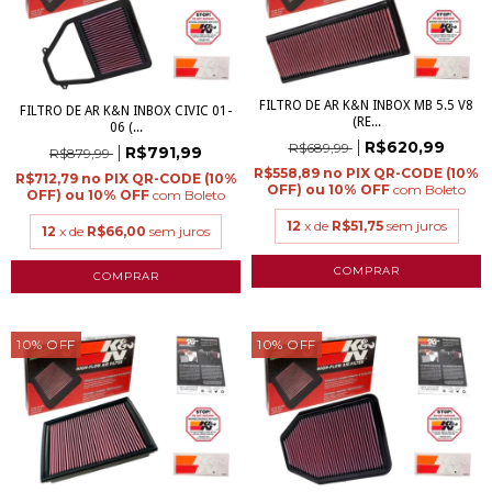
FILTRO DE AR K&N INBOX MB 5.5 V8
FILTRO DE AR K&N INBOX CIVIC 01-
(RE...
06 (...
R$620,99
R$689,99
R$791,99
R$879,99
R$558,89
R$712,79
com
Boleto
com
Boleto
12
x de
R$51,75
sem juros
12
x de
R$66,00
sem juros
10
%
OFF
10
%
OFF