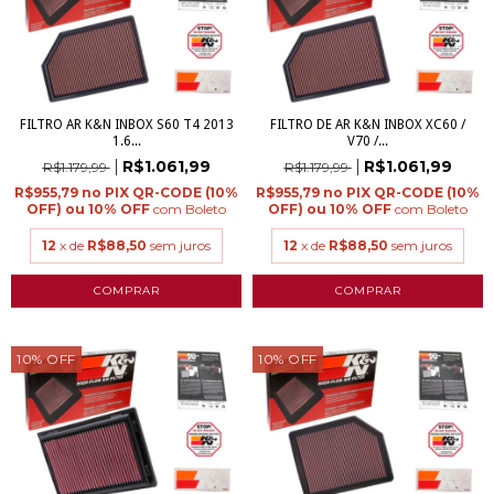
FILTRO AR K&N INBOX S60 T4 2013
FILTRO DE AR K&N INBOX XC60 /
1.6...
V70 /...
R$1.061,99
R$1.061,99
R$1.179,99
R$1.179,99
R$955,79
R$955,79
com
Boleto
com
Boleto
12
x de
R$88,50
sem juros
12
x de
R$88,50
sem juros
10
%
OFF
10
%
OFF