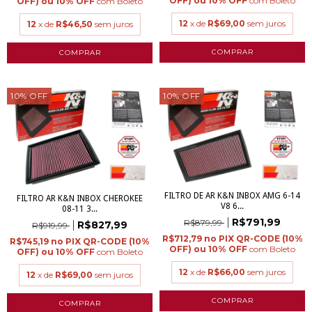
com
Boleto
com
Boleto
12
x de
R$69,00
sem juros
12
x de
R$46,50
sem juros
10
%
OFF
10
%
OFF
FILTRO DE AR K&N INBOX AMG 6-14
FILTRO AR K&N INBOX CHEROKEE
V8 6...
08-11 3...
R$791,99
R$879,99
R$827,99
R$919,99
R$712,79
R$745,19
com
Boleto
com
Boleto
12
x de
R$66,00
sem juros
12
x de
R$69,00
sem juros