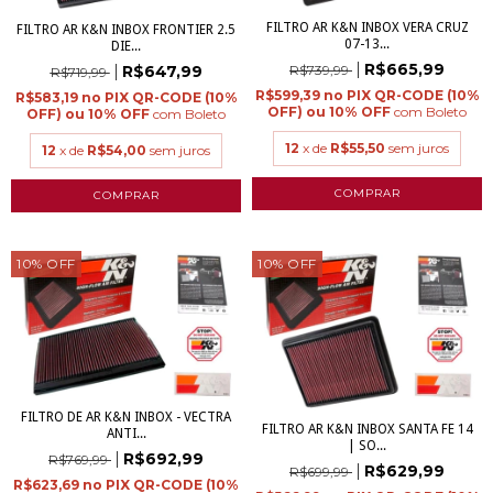
FILTRO AR K&N INBOX VERA CRUZ
FILTRO AR K&N INBOX FRONTIER 2.5
07-13...
DIE...
R$665,99
R$739,99
R$647,99
R$719,99
R$599,39
R$583,19
com
Boleto
com
Boleto
12
x de
R$55,50
sem juros
12
x de
R$54,00
sem juros
10
%
OFF
10
%
OFF
FILTRO DE AR K&N INBOX - VECTRA
FILTRO AR K&N INBOX SANTA FE 14
ANTI...
| SO...
R$692,99
R$769,99
R$629,99
R$699,99
R$623,69