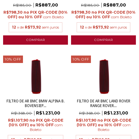
R$887,00
R$887,00
R$985,00
R$985,00
R$798,30
R$798,30
com
Boleto
com
Boleto
12
x de
R$73,92
sem juros
12
x de
R$73,92
sem juros
10
%
OFF
10
%
OFF
FILTRO DE AR BMC BMW ALPINA B.
FILTRO DE AR BMC LAND ROVER
BOVENSIEP...
RANGE ROVER...
R$1.231,00
R$1.231,00
R$1.368,00
R$1.368,00
R$1.107,90
R$1.107,90
com
com
Boleto
Boleto