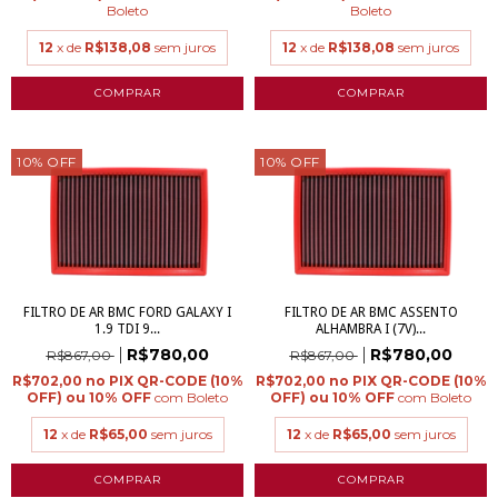
Boleto
Boleto
12
x de
R$138,08
sem juros
12
x de
R$138,08
sem juros
10
%
OFF
10
%
OFF
FILTRO DE AR BMC FORD GALAXY I
FILTRO DE AR BMC ASSENTO
1.9 TDI 9...
ALHAMBRA I (7V)...
R$780,00
R$780,00
R$867,00
R$867,00
R$702,00
R$702,00
com
Boleto
com
Boleto
12
x de
R$65,00
sem juros
12
x de
R$65,00
sem juros