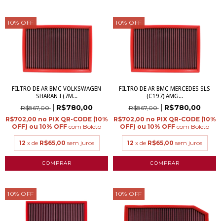
10
%
OFF
10
%
OFF
FILTRO DE AR BMC VOLKSWAGEN
FILTRO DE AR BMC MERCEDES SLS
SHARAN I (7M...
(C197) AMG...
R$780,00
R$780,00
R$867,00
R$867,00
R$702,00
R$702,00
com
Boleto
com
Boleto
12
x de
R$65,00
sem juros
12
x de
R$65,00
sem juros
10
%
OFF
10
%
OFF