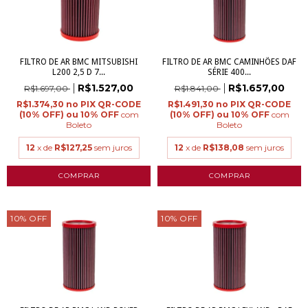
FILTRO DE AR BMC MITSUBISHI
FILTRO DE AR BMC CAMINHÕES DAF
L200 2,5 D 7...
SÉRIE 400...
R$1.527,00
R$1.657,00
R$1.697,00
R$1.841,00
R$1.374,30
R$1.491,30
com
com
Boleto
Boleto
12
x de
R$127,25
sem juros
12
x de
R$138,08
sem juros
10
%
OFF
10
%
OFF