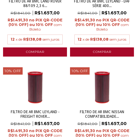
FILTRO DE AR BMC LAND ROVER
FILTRO DE AR BMC LEYLAND - DAF
88/109 2,3 6...
SÉRIE 400...
R$1.657,00
R$1.657,00
R$1.841,00
R$1.841,00
R$1.491,30
R$1.491,30
com
com
Boleto
Boleto
12
x de
R$138,08
sem juros
12
x de
R$138,08
sem juros
10
%
OFF
10
%
OFF
FILTRO DE AR BMC LEYLAND -
FILTRO DE AR BMC NISSAN
FREIGHT ROVER...
COMPATIBILIDADE...
R$1.657,00
R$1.657,00
R$1.841,00
R$1.841,00
R$1.491,30
R$1.491,30
com
com