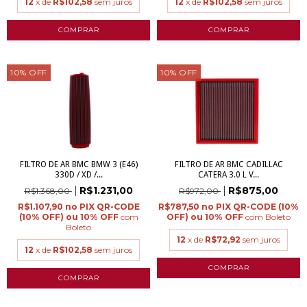
12
x de
R$102,58
sem juros
12
x de
R$102,58
sem juros
10
%
OFF
10
%
OFF
FILTRO DE AR BMC BMW 3 (E46)
FILTRO DE AR BMC CADILLAC
330D / XD /...
CATERA 3.0 L V...
R$1.231,00
R$875,00
R$1.368,00
R$972,00
R$1.107,90
R$787,50
com
com
Boleto
Boleto
12
x de
R$72,92
sem juros
12
x de
R$102,58
sem juros