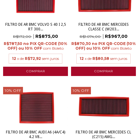
FILTRO DE AR BMC VOLVO S 40 I 2,5
FILTRO DE AR BMC MERCEDES
RT 300...
CLASSE C (W203...
R$875,00
R$967,00
R$972,00
R$1.074,00
R$787,50
R$870,30
com
Boleto
com
Boleto
12
x de
R$72,92
sem juros
12
x de
R$80,58
sem juros
10
%
OFF
10
%
OFF
FILTRO DE AR BMC AUDI A6 (4A/C4)
FILTRO DE AR BMC MERCEDES CL
4.2 V8...
(C215) AMG...