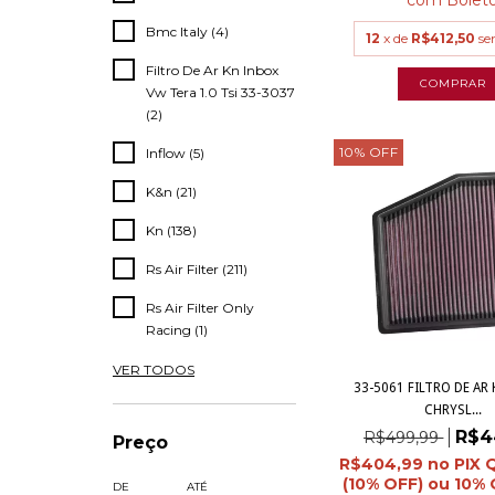
Bmc Italy (4)
12
x de
R$412,50
se
Filtro De Ar Kn Inbox
Vw Tera 1.0 Tsi 33-3037
(2)
10
%
OFF
Inflow (5)
K&n (21)
Kn (138)
Rs Air Filter (211)
Rs Air Filter Only
Racing (1)
VER TODOS
33-5061 FILTRO DE AR
CHRYSL...
R$4
R$499,99
Preço
R$404,99
DE
ATÉ