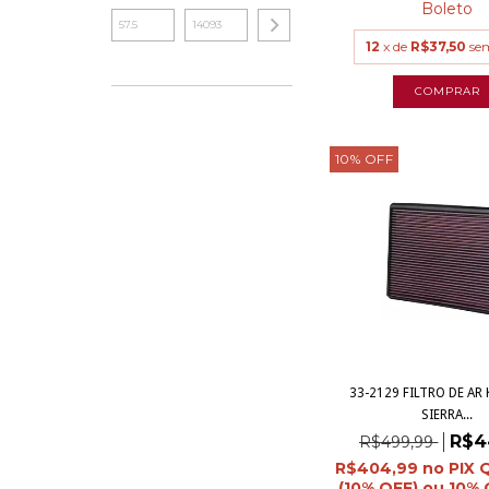
Boleto
12
x de
R$37,50
se
10
%
OFF
33-2129 FILTRO DE AR
SIERRA...
R$4
R$499,99
R$404,99