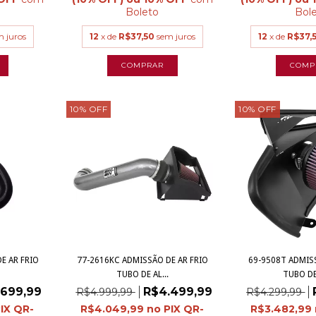
Boleto
Bol
m juros
12
x de
R$37,50
sem juros
12
x de
R$37,
10
%
OFF
10
%
OFF
E AR FRIO
77-2616KC ADMISSÃO DE AR FRIO
69-9508T ADMISS
TUBO DE AL...
TUBO DE 
.699,99
R$4.499,99
R$4.999,99
R$4.299,99
R$4.049,99
R$3.482,99