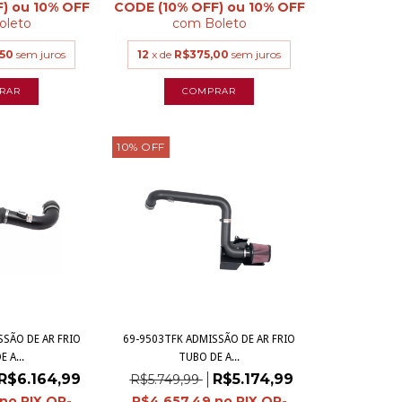
oleto
com
Boleto
50
sem juros
12
x de
R$375,00
sem juros
10
%
OFF
SÃO DE AR FRIO
69-9503TFK ADMISSÃO DE AR FRIO
 A...
TUBO DE A...
R$6.164,99
R$5.174,99
R$5.749,99
R$4.657,49