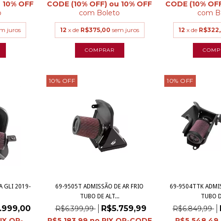
o
com
Boleto
com
B
m juros
12
x de
R$375,00
sem juros
12
x de
R$322,
10
%
OFF
10
%
OFF
A GLI 2019-
69-9505T ADMISSÃO DE AR FRIO
69-9504TTK ADMIS
TUBO DE ALT...
TUBO DE
.999,00
R$5.759,99
R$6.399,99
R$6.849,99
R$5.183,99
R$5.548,49