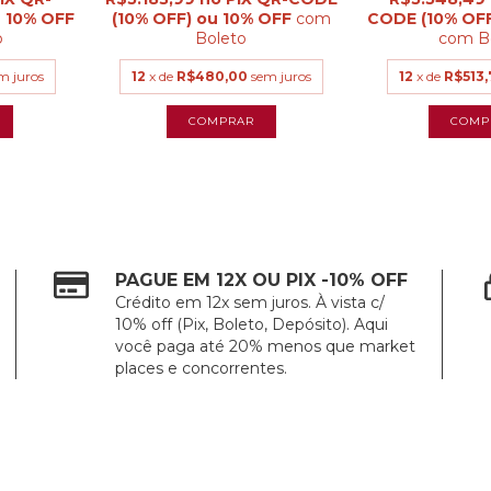
com
o
Boleto
com
B
m juros
12
x de
R$480,00
sem juros
12
x de
R$513,
PAGUE EM 12X OU PIX -10% OFF
Crédito em 12x sem juros. À vista c/
10% off (Pix, Boleto, Depósito). Aqui
você paga até 20% menos que market
places e concorrentes.