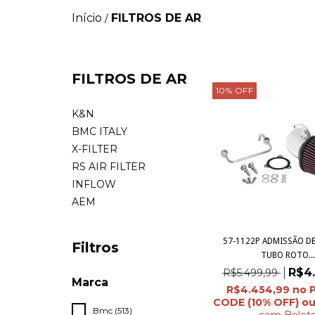
Início
FILTROS DE AR
/
FILTROS DE AR
10
%
OFF
K&N
BMC ITALY
X-FILTER
RS AIR FILTER
INFLOW
AEM
57-1122P ADMISSÃO DE 
Filtros
TUBO ROTO..
R$4
R$5.499,99
Marca
R$4.454,99
Bmc (513)
com
Bolet