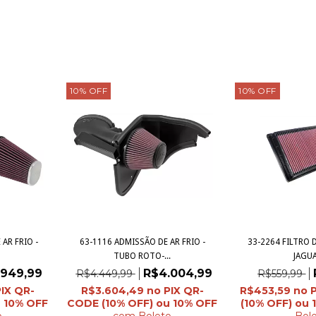
10
%
OFF
10
%
OFF
AR FRIO -
63-1116 ADMISSÃO DE AR FRIO -
33-2264 FILTRO 
.
TUBO ROTO-...
JAGUA
.949,99
R$4.004,99
R$4.449,99
R$559,99
R$3.604,49
R$453,59
o
com
Boleto
Bol