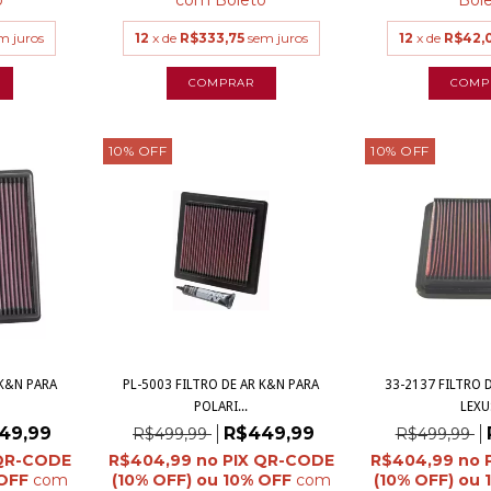
m juros
12
x de
R$333,75
sem juros
12
x de
R$42,
10
%
OFF
10
%
OFF
 K&N PARA
PL-5003 FILTRO DE AR K&N PARA
33-2137 FILTRO 
POLARI...
LEXUS
49,99
R$449,99
R$499,99
R$499,99
R$404,99
R$404,99
com
com