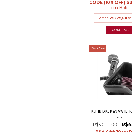
com
Bolet
12
x de
R$225,00
se
0
%
OFF
KIT INTAKE K&N VW JETR
202...
R$4
R$5.000,00
R$4.499,10