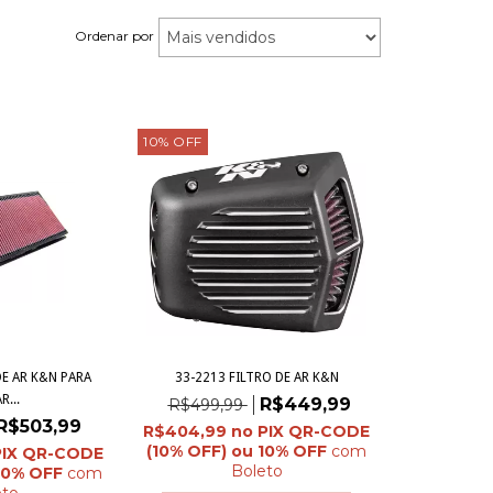
Ordenar por
10
%
OFF
DE AR K&N PARA
33-2213 FILTRO DE AR K&N
R...
R$449,99
R$499,99
R$503,99
R$404,99
com
Boleto
com
eto