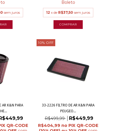
eto
Boleto
50
sem juros
12
x de
R$37,50
sem juros
10
%
OFF
E AR K&N PARA
33-2226 FILTRO DE AR K&N PARA
E...
PEUGEO...
R$449,99
R$449,99
R$499,99
R$404,99
com
com