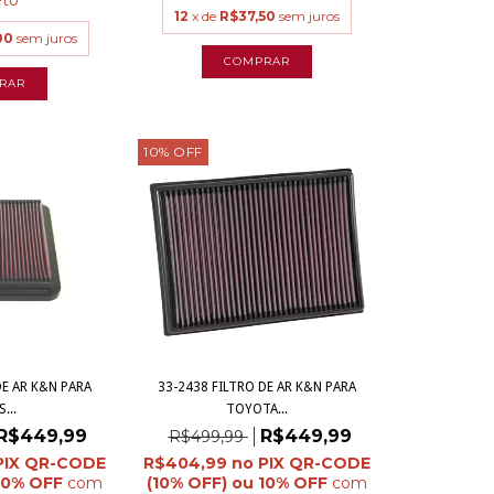
12
x de
R$37,50
sem juros
00
sem juros
10
%
OFF
DE AR K&N PARA
33-2438 FILTRO DE AR K&N PARA
...
TOYOTA...
R$449,99
R$449,99
R$499,99
R$404,99
com
com