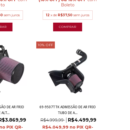
eto
Boleto
50
sem juros
12
x de
R$37,50
sem juros
10
%
OFF
ÃO DE AR FRIO
69-9507TTK ADMISSÃO DE AR FRIO
ALT...
TUBO DE A...
R$3.869,99
R$4.499,99
R$4.999,99
R$4.049,99