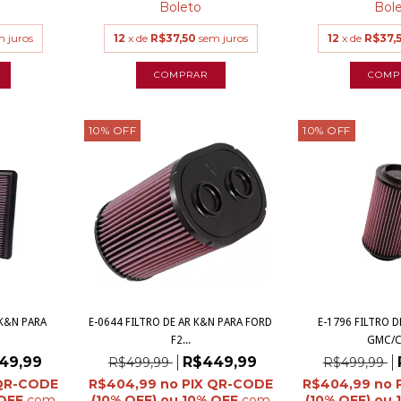
Boleto
Bol
m juros
12
x de
R$37,50
sem juros
12
x de
R$37,
10
%
OFF
10
%
OFF
 K&N PARA
E-0644 FILTRO DE AR K&N PARA FORD
E-1796 FILTRO D
F2...
GMC/CH
49,99
R$449,99
R$499,99
R$499,99
R$404,99
R$404,99
com
com