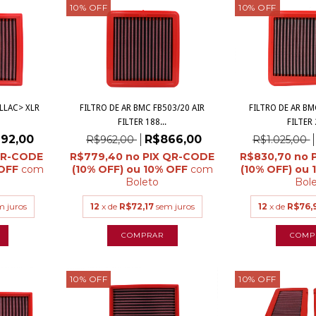
10
%
OFF
10
%
OFF
LLAC> XLR
FILTRO DE AR BMC FB503/20 AIR
FILTRO DE AR BM
FILTER 188...
FILTER 
92,00
R$866,00
R$962,00
R$1.025,00
R$779,40
R$830,70
com
com
Boleto
Bol
m juros
12
x de
R$72,17
sem juros
12
x de
R$76,
10
%
OFF
10
%
OFF