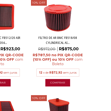
10
%
OFF
C FB512/20 AIR
FILTRO DE AR BMC FB518/08
204...
CYLINDRICAL AI...
R$923,00
R$875,00
R$972,00
R$787,50
com
com
eto
Boleto
92
sem juros
12
x de
R$72,92
sem juros
10
%
OFF