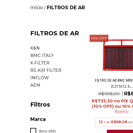
Início
FILTROS DE AR
/
FILTROS DE AR
10
%
OFF
K&N
BMC ITALY
X-FILTER
RS AIR FILTER
INFLOW
FILTRO DE AR BMC ME
AEM
(C215) CL 6...
R$8
R$908,00
R$735,30
Filtros
Boleto
Marca
12
x de
R$68,08
se
Bmc (513)