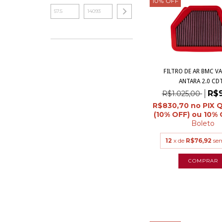
10
%
OFF
FILTRO DE AR BMC V
ANTARA 2.0 CDT.
R$
R$1.025,00
R$830,70
Boleto
12
x de
R$76,92
se