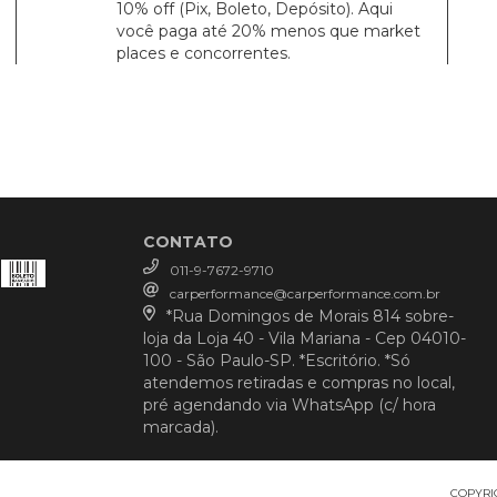
10% off (Pix, Boleto, Depósito). Aqui
você paga até 20% menos que market
places e concorrentes.
CONTATO
011-9-7672-9710
carperformance@carperformance.com.br
*Rua Domingos de Morais 814 sobre-
loja da Loja 40 - Vila Mariana - Cep 04010-
100 - São Paulo-SP. *Escritório. *Só
atendemos retiradas e compras no local,
pré agendando via WhatsApp (c/ hora
marcada).
COPYRIG