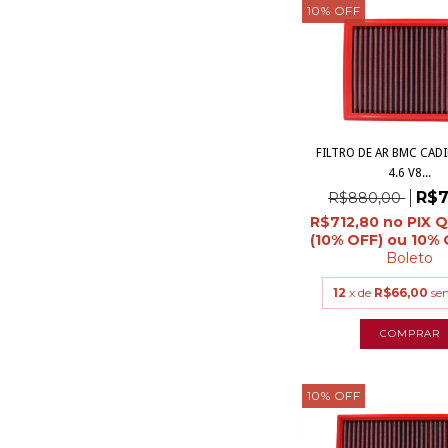
10
%
OFF
FILTRO DE AR BMC CADI
4.6 V8...
R$7
R$880,00
R$712,80
Boleto
12
x de
R$66,00
se
10
%
OFF