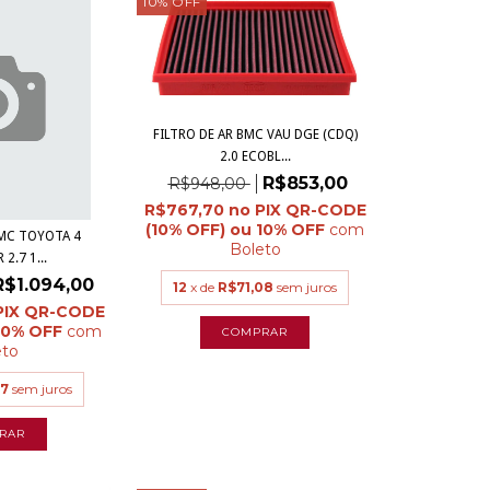
10
%
OFF
FILTRO DE AR BMC VAU DGE (CDQ)
2.0 ECOBL...
R$853,00
R$948,00
R$767,70
com
BMC TOYOTA 4
Boleto
2.7 1...
R$1.094,00
12
x de
R$71,08
sem juros
com
eto
17
sem juros