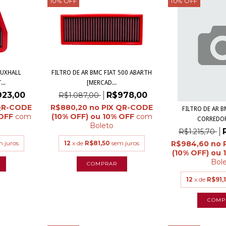
10
%
OFF
10
%
OFF
AUXHALL
FILTRO DE AR BMC FIAT 500 ABARTH
..
[MERCAD...
923,00
R$978,00
R$1.087,00
R$880,20
FILTRO DE AR 
com
com
CORREDOR 
Boleto
R$1.215,70
R$984,60
m juros
12
x de
R$81,50
sem juros
Bol
12
x de
R$91,