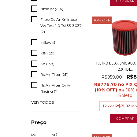
Bmc Italy (4)
Filtro De Ar Kn Inbox
10
%
OFF
Vw Tera 1.0 Tsi 33-3037
(2)
Inflow (5)
K&n (21)
FILTRO DE AR BMC AUDI 
Kn (138)
2.0 TDI...
Rs Air Filter (211)
R$8
R$959,00
R$776,70
Rs Air Filter Only
Racing (1)
Boleto
VER TODOS
12
x de
R$71,92
sem
Preço
DE
ATÉ