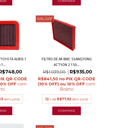
10
%
OFF
 TOYOTA AURIS I
FILTRO DE AR BMC SSANGYONG
 1...
ACTYON 2 150...
R$748,00
R$935,00
R$1.039,00
R$841,50
com
com
eto
Boleto
33
sem juros
12
x de
R$77,92
sem juros