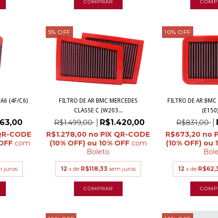
5
%
OFF
10
%
OFF
A6 (4F/C6)
FILTRO DE AR BMC MERCEDES
FILTRO DE AR BMC
CLASSE C (W203...
(E150)
63,00
R$1.420,00
R$1.499,00
R$831,00
R$1.278,00
R$673,20
com
com
Boleto
Bol
 juros
12
x de
R$118,33
sem juros
12
x de
R$62,