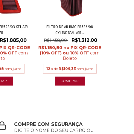
FB523/03 KIT AIR
FILTRO DE AR BMC FB536/08
ER
CYLINDICAL AIR...
R$1.885,00
R$1.312,00
R$1.458,00
R$1.180,80
com
com
eto
Boleto
08
sem juros
12
x de
R$109,33
sem juros
COMPRE COM SEGURANÇA
DIGITE O NOME DO SEU CARRO OU