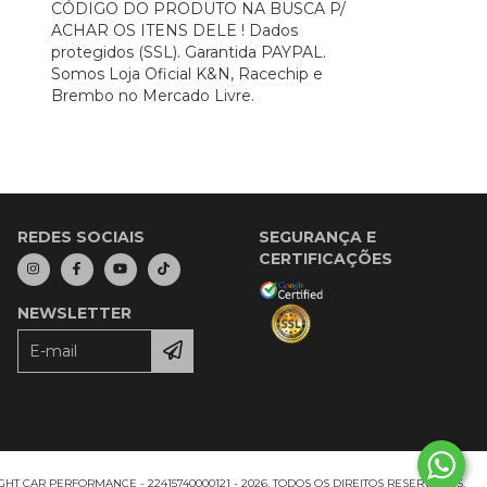
CÓDIGO DO PRODUTO NA BUSCA P/
ACHAR OS ITENS DELE ! Dados
protegidos (SSL). Garantida PAYPAL.
Somos Loja Oficial K&N, Racechip e
Brembo no Mercado Livre.
REDES SOCIAIS
SEGURANÇA E
CERTIFICAÇÕES
NEWSLETTER
HT CAR PERFORMANCE - 22415740000121 - 2026. TODOS OS DIREITOS RESERVADOS.