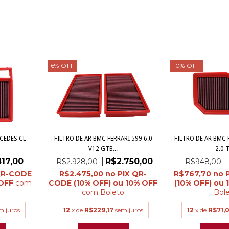
6
%
OFF
10
%
OFF
RCEDES CL
FILTRO DE AR BMC FERRARI 599 6.0
FILTRO DE AR BMC 
V12 GTB...
2.0 T
17,00
R$2.750,00
R$2.928,00
R$948,00
R$2.475,00
R$767,70
com
com
Boleto
Bol
m juros
12
x de
R$229,17
sem juros
12
x de
R$71,