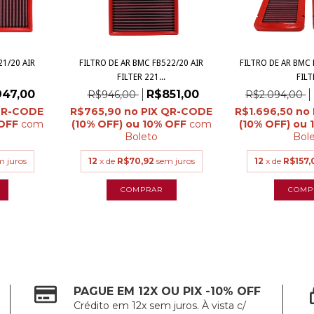
21/20 AIR
FILTRO DE AR BMC FB522/20 AIR
FILTRO DE AR BMC 
FILTER 221...
FILT
947,00
R$851,00
R$946,00
R$2.094,00
R$765,90
R$1.696,50
com
com
Boleto
Bol
m juros
12
x de
R$70,92
sem juros
12
x de
R$157,
PAGUE EM 12X OU PIX -10% OFF
Crédito em 12x sem juros. À vista c/