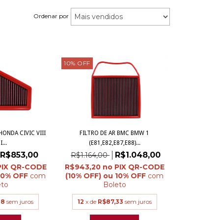
Ordenar por
10
%
OFF
HONDA CIVIC VIII
FILTRO DE AR BMC BMW 1
I...
(E81,E82,E87,E88)...
R$853,00
R$1.048,00
R$1.164,00
R$943,20
com
com
eto
Boleto
08
sem juros
12
x de
R$87,33
sem juros