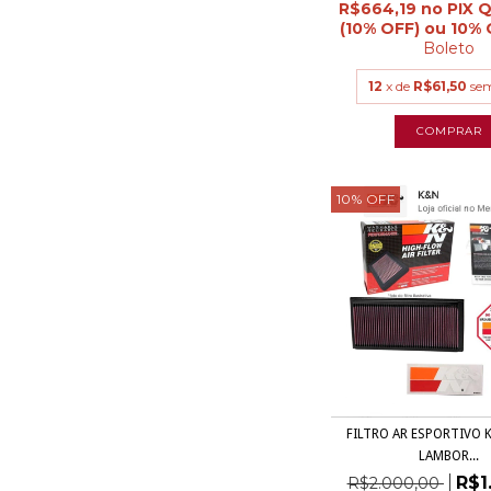
R$664,19
Boleto
12
x de
R$61,50
sem
10
%
OFF
FILTRO AR ESPORTIVO 
LAMBOR...
R$1
R$2.000,00