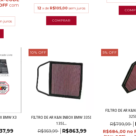
com
12
x de
R$105,00
sem juros
m juros
10
%
OFF
5
%
OFF
FILTRO DE AR K&N
325I
OX BMW X3
FILTRO DE AR K&N INBOX BMW 335I
135I...
R$799,99
37,99
R$863,99
R$959,99
R$684,00