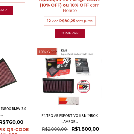
com
Boleto
12
x de
R$80,25
sem juros
10
%
OFF
 INBOX BMW 3.0
...
FILTRO AR ESPORTIVO K&N INBOX
R$760,00
LAMBOR...
R$1.800,00
R$2.000,00