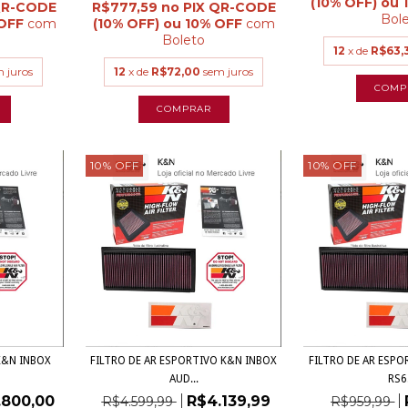
R$777,59
Bol
com
com
Boleto
12
x de
R$63,
 juros
12
x de
R$72,00
sem juros
10
%
OFF
10
%
OFF
K&N INBOX
FILTRO DE AR ESPORTIVO K&N INBOX
FILTRO DE AR ESPO
AUD...
RS6.
.800,00
R$4.139,99
R$4.599,99
R$959,99