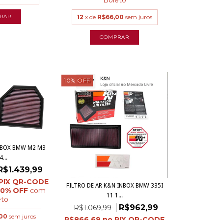
12
x de
R$66,00
sem juros
10
%
OFF
NBOX BMW M2 M3
...
R$1.439,99
FILTRO DE AR K&N INBOX BMW 335I
com
11 1...
eto
R$962,99
R$1.069,99
00
sem juros
R$866,69