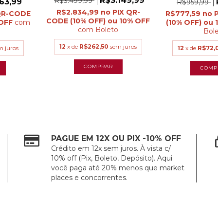
R$3.149,99
R$3.499,99
63,99
R$959,99
R$2.834,99
R$777,59
com
com
Boleto
Bol
12
x de
R$262,50
sem juros
m juros
12
x de
R$72,
PAGUE EM 12X OU PIX -10% OFF
Crédito em 12x sem juros. À vista c/
10% off (Pix, Boleto, Depósito). Aqui
você paga até 20% menos que market
places e concorrentes.