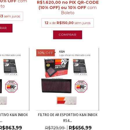
com
R$1.620,00
eto
com
Boleto
33
sem juros
12
x de
R$150,00
sem juros
10
%
OFF
RTIVO K&N INBOX
FILTRO DE AR ESPORTIVO K&N INBOX
..
RS4...
R$863,99
R$656,99
R$729,99