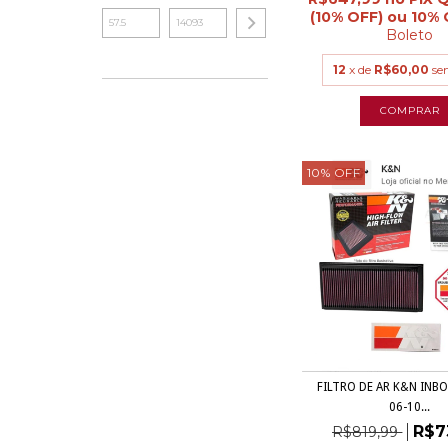
Boleto
12
x de
R$60,00
se
10
%
OFF
FILTRO DE AR K&N INB
06-10...
R$7
R$819,99