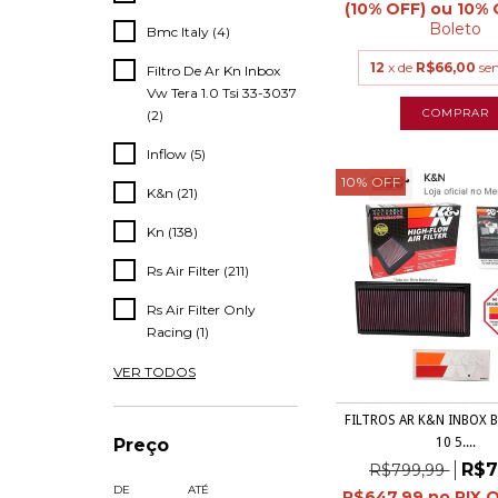
Boleto
Bmc Italy (4)
12
x de
R$66,00
se
Filtro De Ar Kn Inbox
Vw Tera 1.0 Tsi 33-3037
(2)
Inflow (5)
10
%
OFF
K&n (21)
Kn (138)
Rs Air Filter (211)
Rs Air Filter Only
Racing (1)
VER TODOS
FILTROS AR K&N INBOX 
Preço
10 5....
R$7
R$799,99
DE
ATÉ
R$647,99