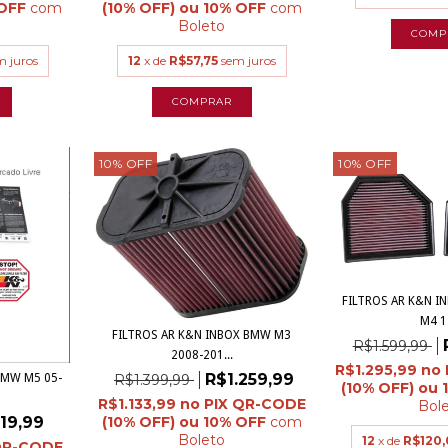
com
com
Boleto
m juros
12
x de
R$57,75
sem juros
10
%
OFF
10
%
OFF
FILTROS AR K&N I
M4 14
FILTROS AR K&N INBOX BMW M3
R$1.599,99
2008-201...
R$1.295,99
R$1.259,99
BMW M5 05-
R$1.399,99
R$1.133,99
Bol
19,99
com
Boleto
12
x de
R$120,