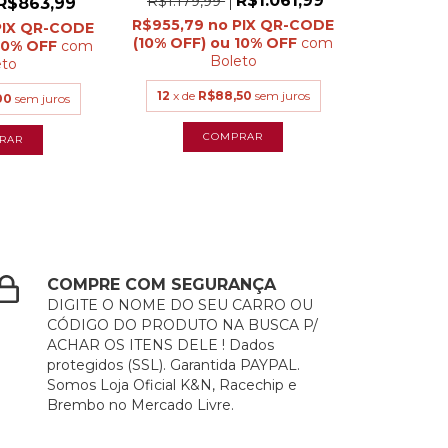
R$1.061,99
R$1.179,99
R$863,99
R$955,79
com
com
Boleto
eto
12
x de
R$88,50
sem juros
00
sem juros
COMPRE COM SEGURANÇA
DIGITE O NOME DO SEU CARRO OU
CÓDIGO DO PRODUTO NA BUSCA P/
ACHAR OS ITENS DELE ! Dados
protegidos (SSL). Garantida PAYPAL.
Somos Loja Oficial K&N, Racechip e
Brembo no Mercado Livre.