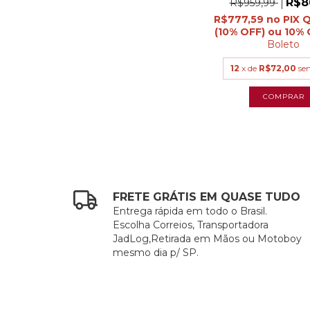
R$8
R$959,99
R$777,59
Boleto
12
x de
R$72,00
se
FRETE GRÁTIS EM QUASE TUDO
Entrega rápida em todo o Brasil.
Escolha Correios, Transportadora
JadLog,Retirada em Mãos ou Motoboy
mesmo dia p/ SP.