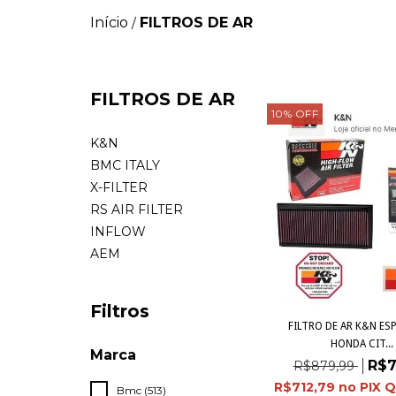
Início
FILTROS DE AR
/
FILTROS DE AR
10
%
OFF
K&N
BMC ITALY
X-FILTER
RS AIR FILTER
INFLOW
AEM
Filtros
FILTRO DE AR K&N E
HONDA CIT...
Marca
R$7
R$879,99
R$712,79
Bmc (513)