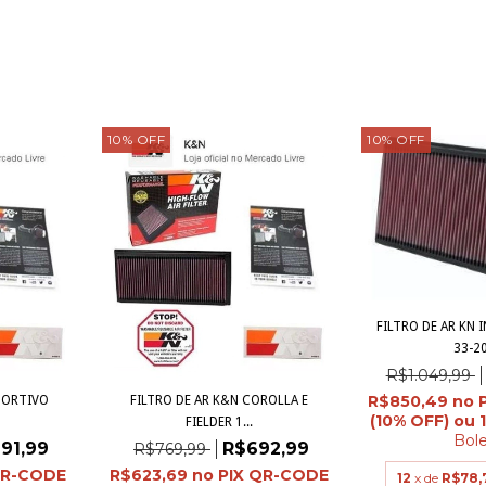
10
%
OFF
10
%
OFF
FILTRO DE AR KN 
33-2
R$1.049,99
R$850,49
SPORTIVO
FILTRO DE AR K&N COROLLA E
FIELDER 1...
Bol
91,99
R$692,99
R$769,99
R$623,69
12
x de
R$78,