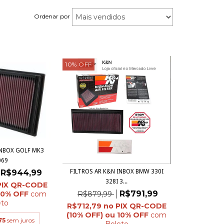
Ordenar por
10
%
OFF
INBOX GOLF MK3
069
FILTROS AR K&N INBOX BMW 330I
R$944,99
328I 3...
R$791,99
R$879,99
com
eto
R$712,79
com
75
sem juros
Boleto