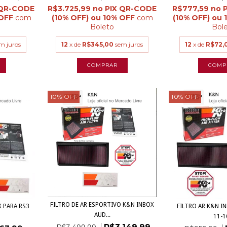
R$3.725,99
R$777,59
com
com
Boleto
Bol
m juros
12
x de
R$345,00
sem juros
12
x de
R$72,
10
%
OFF
10
%
OFF
FILTRO DE AR ESPORTIVO K&N INBOX
X PARA RS3
FILTRO AR K&N I
AUD...
11-16