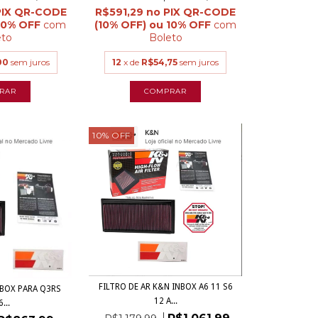
R$591,29
com
com
eto
Boleto
00
sem juros
12
x de
R$54,75
sem juros
10
%
OFF
FILTRO DE AR K&N INBOX A6 11 S6
NBOX PARA Q3RS
12 A...
...