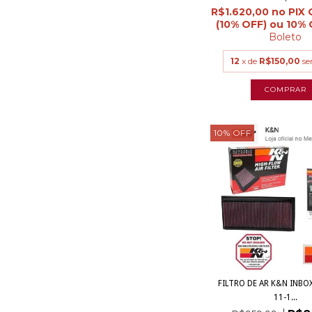
R$1.620,00
Boleto
12
x de
R$150,00
se
10
%
OFF
FILTRO DE AR K&N INBO
11-1...