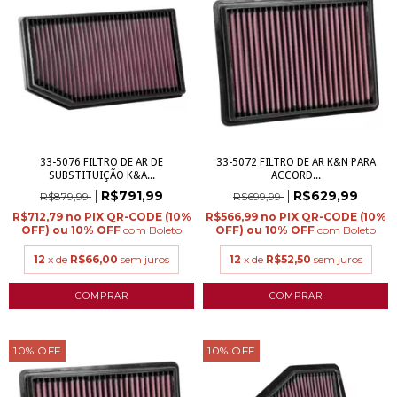
33-5076 FILTRO DE AR DE
33-5072 FILTRO DE AR K&N PARA
SUBSTITUIÇÃO K&A...
ACCORD...
R$791,99
R$629,99
R$879,99
R$699,99
R$712,79
R$566,99
com
Boleto
com
Boleto
12
x de
R$66,00
sem juros
12
x de
R$52,50
sem juros
10
%
OFF
10
%
OFF