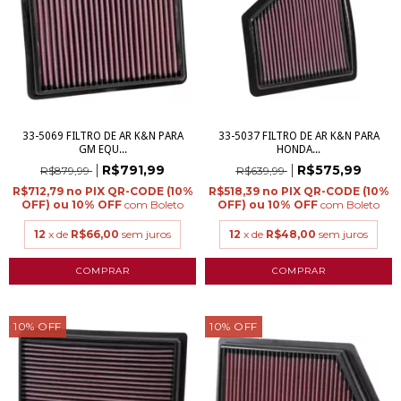
33-5069 FILTRO DE AR K&N PARA
33-5037 FILTRO DE AR K&N PARA
GM EQU...
HONDA...
R$791,99
R$575,99
R$879,99
R$639,99
R$712,79
R$518,39
com
Boleto
com
Boleto
12
x de
R$66,00
sem juros
12
x de
R$48,00
sem juros
10
%
OFF
10
%
OFF