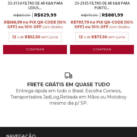
33-3154 FILTRO DE AR K&N PARA
33-2935 FILTRO DE AR K&N PARA
LEXUS...
PUNTO...
R$629,99
R$881,99
R$699,99
R$979,99
R$566,99
R$793,79
com
Boleto
com
Boleto
12
x de
R$52,50
sem juros
12
x de
R$73,50
sem juros
FRETE GRÁTIS EM QUASE TUDO
Entrega rápida em todo o Brasil. Escolha Correios,
Transportadora JadLog,Retirada em Mãos ou Motoboy
mesmo dia p/ SP.
NAVEGAÇÃO