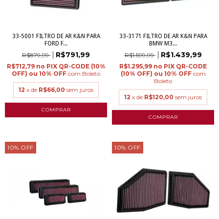
33-5001 FILTRO DE AR K&N PARA
33-3171 FILTRO DE AR K&N PARA
FORD F...
BMW M3...
R$791,99
R$1.439,99
R$879,99
R$1.599,99
R$712,79
R$1.295,99
com
Boleto
com
Boleto
12
x de
R$66,00
sem juros
12
x de
R$120,00
sem juros
10
%
OFF
10
%
OFF