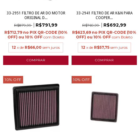
33-2951 FILTRO DE AR DO MOTOR
33-2941 FILTRO DE AR K&N PARA
ORIGINAL D...
COOPER...
R$791,99
R$692,99
R$879,99
R$769,99
R$712,79
R$623,69
com
Boleto
com
Boleto
12
x de
R$66,00
sem juros
12
x de
R$57,75
sem juros
10
%
OFF
10
%
OFF