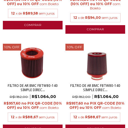
com
Boleto
com
Boleto
12
x de
R$89,58
sem juros
12
x de
R$94,00
sem juros
10
%
OFF
10
%
OFF
FILTRO DE AR BMC FBTW80-140
FILTRO DE AR BMC FBTW80-140
SIMPLE DIREC...
SIMPLE DIREC...
R$1.064,00
R$1.064,00
R$1.182,00
R$1.182,00
R$957,60
R$957,60
com
Boleto
com
Boleto
12
x de
R$88,67
sem juros
12
x de
R$88,67
sem juros