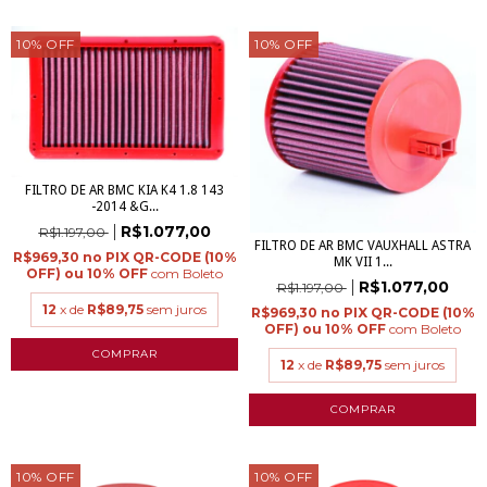
10
%
OFF
10
%
OFF
FILTRO DE AR BMC KIA K4 1.8 143
-2014 &G...
R$1.077,00
R$1.197,00
FILTRO DE AR BMC VAUXHALL ASTRA
R$969,30
MK VII 1...
com
Boleto
R$1.077,00
R$1.197,00
12
x de
R$89,75
sem juros
R$969,30
com
Boleto
12
x de
R$89,75
sem juros
10
%
OFF
10
%
OFF