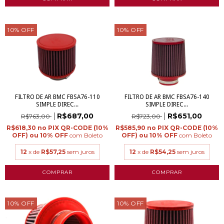
10
%
OFF
10
%
OFF
FILTRO DE AR BMC FBSA76-110
FILTRO DE AR BMC FBSA76-140
SIMPLE DIREC...
SIMPLE DIREC...
R$687,00
R$651,00
R$763,00
R$723,00
R$618,30
R$585,90
com
Boleto
com
Boleto
12
x de
R$57,25
sem juros
12
x de
R$54,25
sem juros
10
%
OFF
10
%
OFF