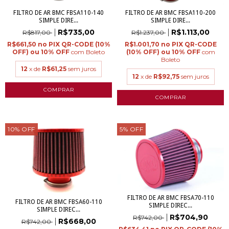
FILTRO DE AR BMC FBSA110-140
FILTRO DE AR BMC FBSA110-200
SIMPLE DIRE...
SIMPLE DIRE...
R$735,00
R$1.113,00
R$817,00
R$1.237,00
R$661,50
R$1.001,70
com
Boleto
com
Boleto
12
x de
R$61,25
sem juros
12
x de
R$92,75
sem juros
10
%
OFF
5
%
OFF
FILTRO DE AR BMC FBSA70-110
FILTRO DE AR BMC FBSA60-110
SIMPLE DIREC...
SIMPLE DIREC...
R$704,90
R$742,00
R$668,00
R$742,00