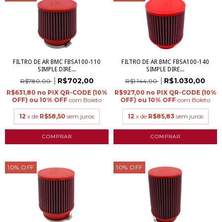
FILTRO DE AR BMC FBSA100-110
FILTRO DE AR BMC FBSA100-140
SIMPLE DIRE...
SIMPLE DIRE...
R$702,00
R$1.030,00
R$780,00
R$1.144,00
R$631,80
R$927,00
com
Boleto
com
Boleto
12
x de
R$58,50
sem juros
12
x de
R$85,83
sem juros
10
%
OFF
10
%
OFF