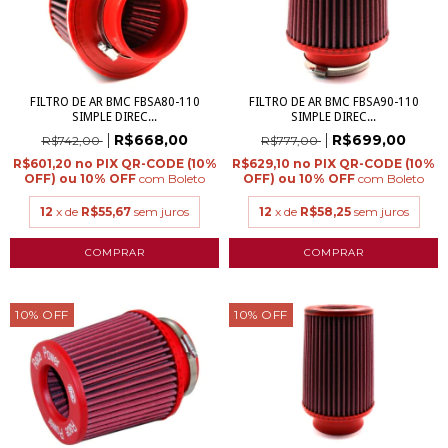
FILTRO DE AR BMC FBSA80-110
FILTRO DE AR BMC FBSA90-110
SIMPLE DIREC...
SIMPLE DIREC...
R$668,00
R$699,00
R$742,00
R$777,00
R$601,20
R$629,10
com
Boleto
com
Boleto
12
x de
R$55,67
sem juros
12
x de
R$58,25
sem juros
10
%
OFF
10
%
OFF