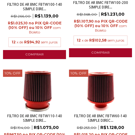
FILTRO DE AR BMC FBTW100-200
FILTRO DE AR BMC FBTW100-140
SIMPLE DIRE...
SIMPLE DIRE...
R$1.231,00
R$1.368,00
R$1.139,00
R$1.266,00
R$1.107,90
R$1.025,10
com
com
Boleto
Boleto
12
x de
R$102,58
sem juros
12
x de
R$94,92
sem juros
10
%
OFF
10
%
OFF
FILTRO DE AR BMC FBTW110-140
FILTRO DE AR BMC FBTW60-140
SIMPLE DIRE...
SIMPLE DIREC...
R$1.075,00
R$1.128,00
R$1.194,00
R$1.253,00
R$967,50
R$1.015,20