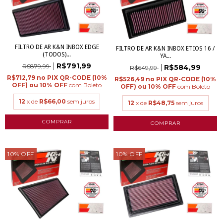
FILTRO DE AR K&N INBOX EDGE
FILTRO DE AR K&N INBOX ETIOS 16 /
(TODOS)...
YA...
R$791,99
R$879,99
R$584,99
R$649,99
R$712,79
R$526,49
com
Boleto
com
Boleto
12
x de
R$66,00
sem juros
12
x de
R$48,75
sem juros
10
%
OFF
10
%
OFF