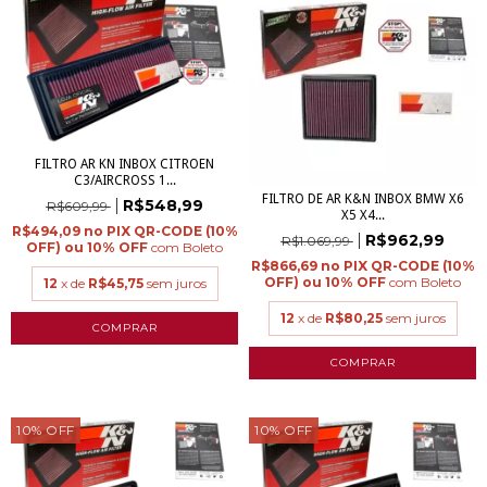
FILTRO AR KN INBOX CITROEN
C3/AIRCROSS 1...
FILTRO DE AR K&N INBOX BMW X6
R$548,99
R$609,99
X5 X4...
R$494,09
R$962,99
R$1.069,99
com
Boleto
R$866,69
com
Boleto
12
x de
R$45,75
sem juros
12
x de
R$80,25
sem juros
10
%
OFF
10
%
OFF