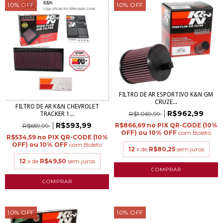
10
%
OFF
10
%
OFF
FILTRO DE AR ESPORTIVO K&N GM
CRUZE...
FILTRO DE AR K&N CHEVROLET
R$962,99
R$1.069,99
TRACKER 1...
R$593,99
R$866,69
R$659,99
com
Boleto
R$534,59
com
Boleto
12
x de
R$80,25
sem juros
12
x de
R$49,50
sem juros
10
%
OFF
10
%
OFF