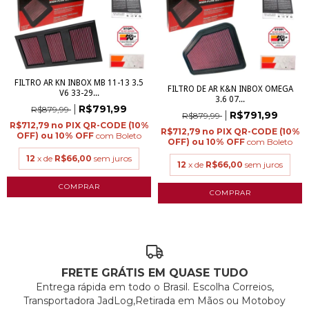
FILTRO AR KN INBOX MB 11-13 3.5
FILTRO DE AR K&N INBOX OMEGA
V6 33-29...
3.6 07...
R$791,99
R$879,99
R$791,99
R$879,99
R$712,79
R$712,79
com
Boleto
com
Boleto
12
x de
R$66,00
sem juros
12
x de
R$66,00
sem juros
FRETE GRÁTIS EM QUASE TUDO
Entrega rápida em todo o Brasil. Escolha Correios,
Transportadora JadLog,Retirada em Mãos ou Motoboy