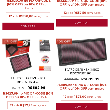
R$1.620,00
R$566,99
com
com
Boleto
Boleto
12
x de
R$52,50
sem juros
12
x de
R$150,00
sem juros
10
%
OFF
10
%
OFF
FILTRO DE AR K&N INBOX
DISCOVERY 202...
FILTRO DE AR K&N INBOX
R$899,99
R$999,99
DISCOVERY 4 V...
R$809,99
R$692,99
R$769,99
com
Boleto
R$623,69
12
x de
R$75,00
sem juros
com
Boleto
12
x de
R$57,75
sem juros