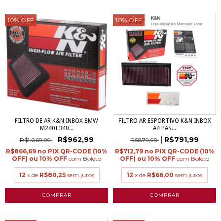
10
%
OFF
10
%
OFF
FILTRO DE AR K&N INBOX BMW
FILTRO AR ESPORTIVO K&N INBOX
M240I 340...
A4 PAS...
R$962,99
R$791,99
R$1.069,99
R$879,99
R$866,69
R$712,79
com
Boleto
com
Boleto
12
x de
R$80,25
sem juros
12
x de
R$66,00
sem juros