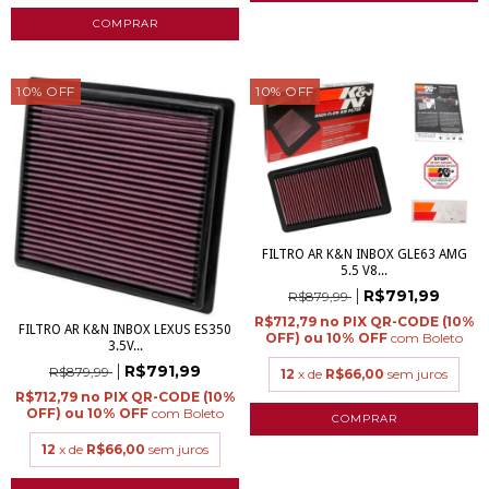
10
%
OFF
10
%
OFF
FILTRO AR K&N INBOX GLE63 AMG
5.5 V8...
R$791,99
R$879,99
R$712,79
FILTRO AR K&N INBOX LEXUS ES350
com
Boleto
3.5V...
R$791,99
R$879,99
12
x de
R$66,00
sem juros
R$712,79
com
Boleto
12
x de
R$66,00
sem juros