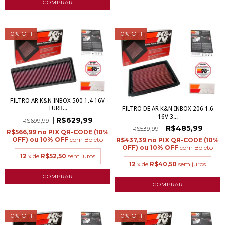
10
%
OFF
10
%
OFF
FILTRO AR K&N INBOX 500 1.4 16V
TURB...
FILTRO DE AR K&N INBOX 206 1.6
16V 3...
R$629,99
R$699,99
R$485,99
R$539,99
R$566,99
com
Boleto
R$437,39
com
Boleto
12
x de
R$52,50
sem juros
12
x de
R$40,50
sem juros
10
%
OFF
10
%
OFF