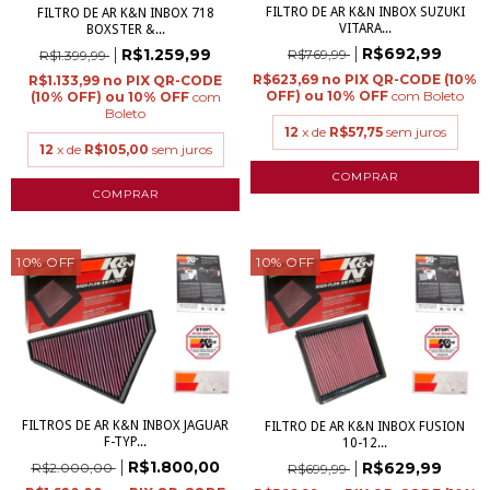
FILTRO DE AR K&N INBOX SUZUKI
FILTRO DE AR K&N INBOX 718
VITARA...
BOXSTER &...
R$692,99
R$1.259,99
R$769,99
R$1.399,99
R$623,69
R$1.133,99
com
Boleto
com
Boleto
12
x de
R$57,75
sem juros
12
x de
R$105,00
sem juros
10
%
OFF
10
%
OFF
FILTROS DE AR K&N INBOX JAGUAR
FILTRO DE AR K&N INBOX FUSION
F-TYP...
10-12...
R$1.800,00
R$629,99
R$2.000,00
R$699,99