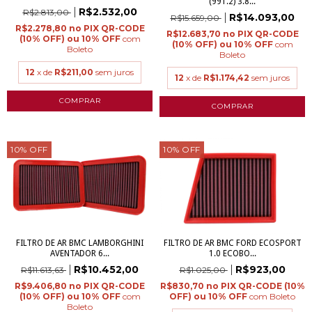
(991.2) 3.8...
R$2.532,00
R$2.813,00
R$14.093,00
R$15.659,00
R$2.278,80
R$12.683,70
com
com
Boleto
Boleto
12
x de
R$211,00
sem juros
12
x de
R$1.174,42
sem juros
10
%
OFF
10
%
OFF
FILTRO DE AR BMC LAMBORGHINI
FILTRO DE AR BMC FORD ECOSPORT
AVENTADOR 6...
1.0 ECOBO...
R$10.452,00
R$923,00
R$11.613,63
R$1.025,00
R$9.406,80
R$830,70
com
com
Boleto
Boleto