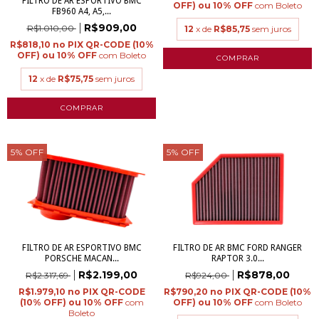
FILTRO DE AR ESPORTIVO BMC
com
Boleto
FB960 A4, A5,...
R$909,00
R$1.010,00
12
x de
R$85,75
sem juros
R$818,10
com
Boleto
12
x de
R$75,75
sem juros
5
%
OFF
5
%
OFF
FILTRO DE AR ESPORTIVO BMC
FILTRO DE AR BMC FORD RANGER
PORSCHE MACAN...
RAPTOR 3.0...
R$2.199,00
R$878,00
R$2.317,69
R$924,00
R$1.979,10
R$790,20
com
com
Boleto
Boleto