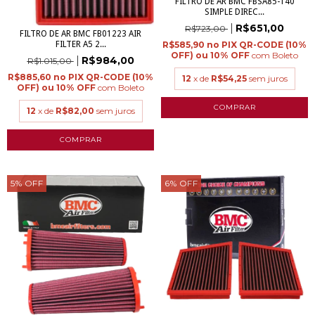
FILTRO DE AR BMC FBSA85-140
SIMPLE DIREC...
R$651,00
R$723,00
FILTRO DE AR BMC FB01223 AIR
FILTER A5 2...
R$585,90
com
Boleto
R$984,00
R$1.015,00
R$885,60
12
x de
R$54,25
sem juros
com
Boleto
12
x de
R$82,00
sem juros
5
%
OFF
6
%
OFF