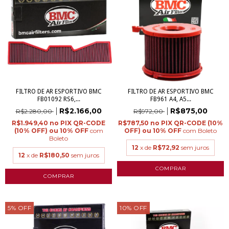
FILTRO DE AR ESPORTIVO BMC
FILTRO DE AR ESPORTIVO BMC
FB01092 RS6,...
FB961 A4, A5...
R$2.166,00
R$875,00
R$2.280,00
R$972,00
R$1.949,40
R$787,50
com
com
Boleto
Boleto
12
x de
R$72,92
sem juros
12
x de
R$180,50
sem juros
5
%
OFF
10
%
OFF