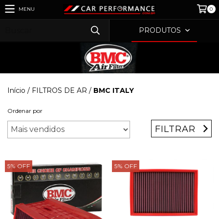
MENU
0
PRODUTOS
Início
/
FILTROS DE AR
/
BMC ITALY
Ordenar por
FILTRAR
5
%
OFF
5
%
OFF