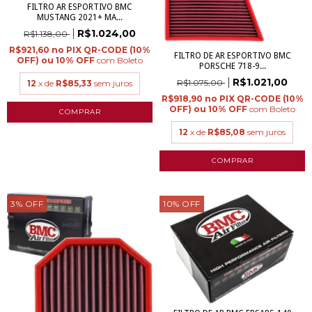
FILTRO AR ESPORTIVO BMC
MUSTANG 2021+ MA...
R$1.024,00
R$1.138,00
R$921,60
FILTRO DE AR ESPORTIVO BMC
com
Boleto
PORSCHE 718-9...
R$1.021,00
R$1.075,00
12
x de
R$85,33
sem juros
R$918,90
com
Boleto
12
x de
R$85,08
sem juros
3
%
OFF
10
%
OFF