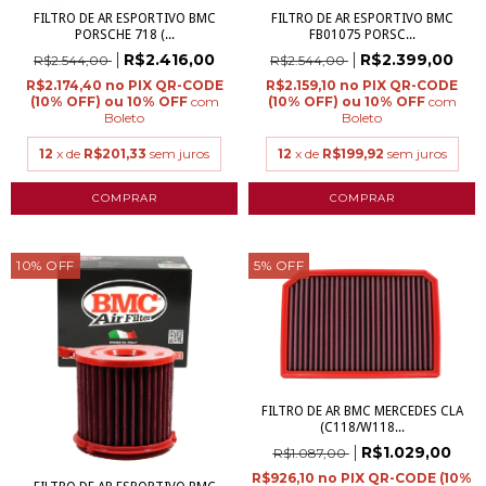
FILTRO DE AR ESPORTIVO BMC
FILTRO DE AR ESPORTIVO BMC
PORSCHE 718 (...
FB01075 PORSC...
R$2.416,00
R$2.399,00
R$2.544,00
R$2.544,00
R$2.174,40
R$2.159,10
com
com
Boleto
Boleto
12
x de
R$201,33
sem juros
12
x de
R$199,92
sem juros
10
%
OFF
5
%
OFF
FILTRO DE AR BMC MERCEDES CLA
(C118/W118...
R$1.029,00
R$1.087,00
R$926,10