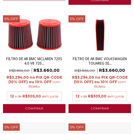
5
%
OFF
5
%
OFF
FILTRO DE AR BMC MCLAREN 720S
FILTRO DE AR BMC VOLKSWAGEN
4.0 V8 720...
TOUAREG III...
R$3.660,00
R$3.660,00
R$3.856,00
R$3.856,00
R$3.294,00
R$3.294,00
com
com
Boleto
Boleto
12
x de
R$305,00
sem juros
12
x de
R$305,00
sem juros
5
%
OFF
5
%
OFF