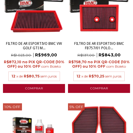
FILTRO DE AR ESPORTIVO BMC VW
FILTRO DE AR ESPORTIVO BMC
GOLF GTI M...
FB757/01 POLO...
R$969,00
R$843,00
R$1.023,00
R$937,00
R$872,10
R$758,70
com
Boleto
com
Boleto
12
x de
R$80,75
sem juros
12
x de
R$70,25
sem juros
10
%
OFF
5
%
OFF