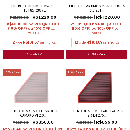
FILTRO DE AR BMC BMW X 5
FILTRO DE AR BMC VINFAST LUX SA
(F15,F85) 28I /...
2.0 231...
R$1.220,00
R$1.220,00
R$1.355,00
R$1.355,00
R$1.098,00
R$1.098,00
com
com
Boleto
Boleto
12
x de
R$101,67
sem juros
12
x de
R$101,67
sem juros
10
%
OFF
10
%
OFF
FILTRO DE AR BMC CHEVROLET
FILTRO DE AR BMC CADILLAC ATS
CAMARO VI 2.0...
2.0 L4 276...
R$856,00
R$856,00
R$951,00
R$951,00
R$770,40
R$770,40