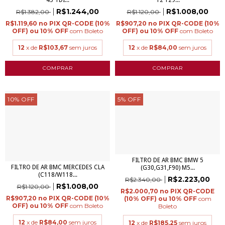
45 TDI...
T2 129...
R$1.244,00
R$1.008,00
R$1.382,00
R$1.120,00
R$1.119,60
R$907,20
com
Boleto
com
Boleto
12
x de
R$103,67
sem juros
12
x de
R$84,00
sem juros
10
%
OFF
5
%
OFF
FILTRO DE AR BMC BMW 5
FILTRO DE AR BMC MERCEDES CLA
(G30,G31,F90) M5...
(C118/W118...
R$2.223,00
R$2.340,00
R$1.008,00
R$1.120,00
R$2.000,70
R$907,20
com
com
Boleto
Boleto
12
x de
R$84,00
sem juros
12
x de
R$185,25
sem juros