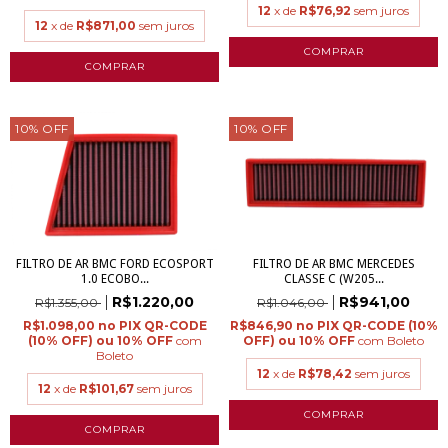
12
x de
R$76,92
sem juros
12
x de
R$871,00
sem juros
10
%
OFF
10
%
OFF
FILTRO DE AR BMC FORD ECOSPORT
FILTRO DE AR BMC MERCEDES
1.0 ECOBO...
CLASSE C (W205...
R$1.220,00
R$941,00
R$1.355,00
R$1.046,00
R$1.098,00
R$846,90
com
com
Boleto
Boleto
12
x de
R$78,42
sem juros
12
x de
R$101,67
sem juros