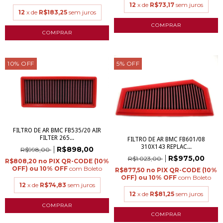
12
x de
R$73,17
sem juros
12
x de
R$183,25
sem juros
10
%
OFF
5
%
OFF
FILTRO DE AR BMC FB535/20 AIR
FILTER 265...
FILTRO DE AR BMC FB601/08
310X143 REPLAC...
R$898,00
R$998,00
R$975,00
R$1.023,00
R$808,20
com
Boleto
R$877,50
com
Boleto
12
x de
R$74,83
sem juros
12
x de
R$81,25
sem juros