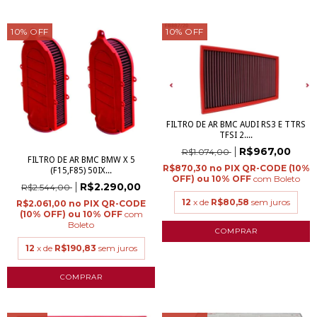
10
%
OFF
10
%
OFF
FILTRO DE AR BMC AUDI RS3 E TTRS
TFSI 2....
R$967,00
R$1.074,00
FILTRO DE AR BMC BMW X 5
R$870,30
(F15,F85) 50IX...
com
Boleto
R$2.290,00
R$2.544,00
12
x de
R$80,58
sem juros
R$2.061,00
com
Boleto
12
x de
R$190,83
sem juros