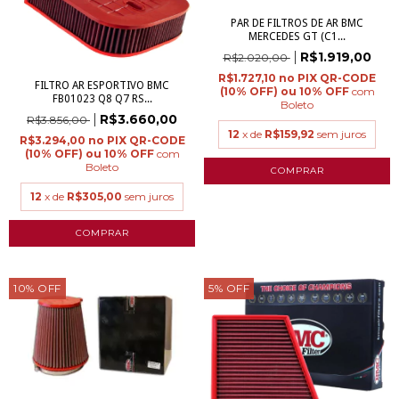
PAR DE FILTROS DE AR BMC
MERCEDES GT (C1...
R$1.919,00
R$2.020,00
R$1.727,10
FILTRO AR ESPORTIVO BMC
com
FB01023 Q8 Q7 RS...
Boleto
R$3.660,00
R$3.856,00
12
x de
R$159,92
sem juros
R$3.294,00
com
Boleto
12
x de
R$305,00
sem juros
10
%
OFF
5
%
OFF