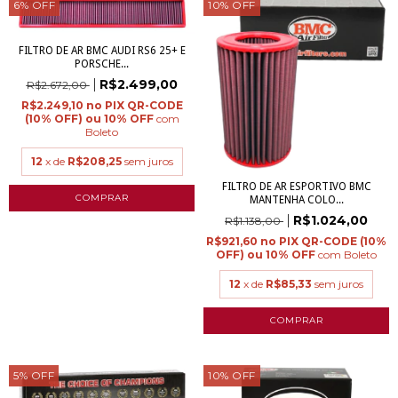
6
%
OFF
10
%
OFF
FILTRO DE AR BMC AUDI RS6 25+ E
PORSCHE...
R$2.499,00
R$2.672,00
R$2.249,10
com
Boleto
12
x de
R$208,25
sem juros
FILTRO DE AR ESPORTIVO BMC
MANTENHA COLO...
R$1.024,00
R$1.138,00
R$921,60
com
Boleto
12
x de
R$85,33
sem juros
5
%
OFF
10
%
OFF