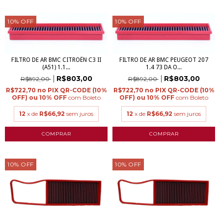
10
%
OFF
10
%
OFF
FILTRO DE AR BMC CITROËN C3 II
FILTRO DE AR BMC PEUGEOT 207
(A51) 1.1...
1.4 73 DA O...
R$803,00
R$803,00
R$892,00
R$892,00
R$722,70
R$722,70
com
Boleto
com
Boleto
12
x de
R$66,92
sem juros
12
x de
R$66,92
sem juros
10
%
OFF
10
%
OFF