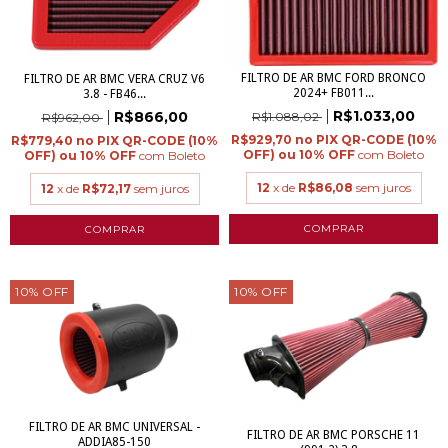
FILTRO DE AR BMC FORD BRONCO
FILTRO DE AR BMC VERA CRUZ V6
2024+ FB011...
3.8 - FB46...
R$1.033,00
R$866,00
R$1.088,02
R$962,00
R$929,70
R$779,40
com
Boleto
com
Boleto
12
x de
R$86,08
sem juros
12
x de
R$72,17
sem juros
10
%
OFF
10
%
OFF
FILTRO DE AR BMC UNIVERSAL -
FILTRO DE AR BMC PORSCHE 11
ADDIA85-150