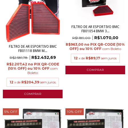
FILTRO DE AR ESPORTIVO BMC
FB01054 BMW 3...
R$1.070,00
R$1.189,00
R$963,00
FILTRO DE AR ESPORTIVO BMC
com
Boleto
FB01118 BMW M...
R$2.452,69
R$2.581,78
12
x de
R$89,17
sem juros
R$2.207,42
com
Boleto
12
x de
R$204,39
sem juros
5
%
OFF
10
%
OFF