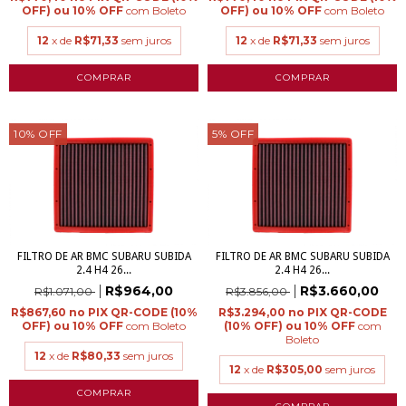
com
Boleto
com
Boleto
12
x de
R$71,33
sem juros
12
x de
R$71,33
sem juros
10
%
OFF
5
%
OFF
FILTRO DE AR BMC SUBARU SUBIDA
FILTRO DE AR BMC SUBARU SUBIDA
2.4 H4 26...
2.4 H4 26...
R$964,00
R$3.660,00
R$1.071,00
R$3.856,00
R$867,60
R$3.294,00
com
Boleto
com
Boleto
12
x de
R$80,33
sem juros
12
x de
R$305,00
sem juros