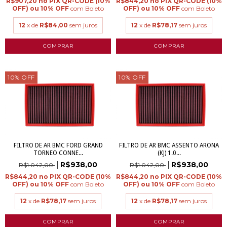
R$907,20
R$844,20
com
Boleto
com
Boleto
12
x de
R$84,00
sem juros
12
x de
R$78,17
sem juros
10
%
OFF
10
%
OFF
FILTRO DE AR BMC FORD GRAND
FILTRO DE AR BMC ASSENTO ARONA
TORNEO CONNE...
(KJ) 1.0...
R$938,00
R$938,00
R$1.042,00
R$1.042,00
R$844,20
R$844,20
com
Boleto
com
Boleto
12
x de
R$78,17
sem juros
12
x de
R$78,17
sem juros