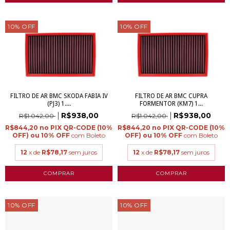
10
%
OFF
10
%
OFF
FILTRO DE AR BMC SKODA FABIA IV
FILTRO DE AR BMC CUPRA
(PJ3) 1....
FORMENTOR (KM7) 1...
R$938,00
R$938,00
R$1.042,00
R$1.042,00
R$844,20
R$844,20
com
Boleto
com
Boleto
12
x de
R$78,17
sem juros
12
x de
R$78,17
sem juros
10
%
OFF
10
%
OFF