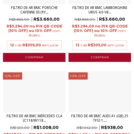
FILTRO DE AR BMC PORSCHE
FILTRO DE AR BMC LAMBORGHINI
CAYENNE III (9Y...
URUS 4.0 V8...
R$3.660,00
R$3.660,00
R$3.856,00
R$3.856,00
R$3.294,00
R$3.294,00
com
com
Boleto
Boleto
12
x de
R$305,00
sem juros
12
x de
R$305,00
sem juros
10
%
OFF
10
%
OFF
FILTRO DE AR BMC MERCEDES CLA
FILTRO DE AR BMC AUDI A1 (GB) 25
(C118/W118...
TFSI 1....
R$1.008,00
R$938,00
R$1.120,00
R$1.042,00