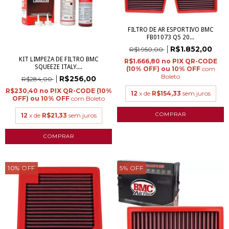
FILTRO DE AR ESPORTIVO BMC
FB01073 Q5 20...
R$1.852,00
R$1.950,00
KIT LIMPEZA DE FILTRO BMC
R$1.666,80
SQUEEZE ITALY....
com
Boleto
R$256,00
R$284,00
R$230,40
12
x de
R$154,33
sem juros
com
Boleto
12
x de
R$21,33
sem juros
10
%
OFF
5
%
OFF