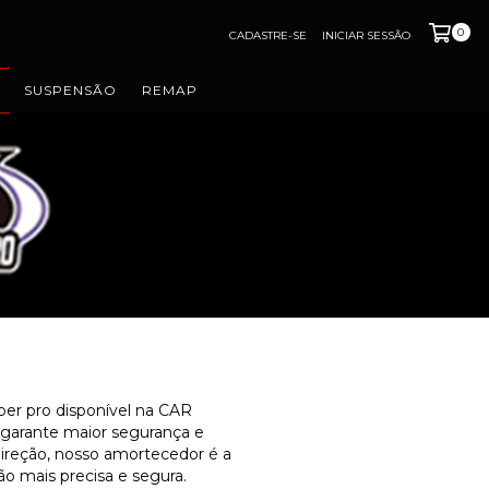
0
CADASTRE-SE
INICIAR SESSÃO
SUSPENSÃO
REMAP
per pro disponível na CAR
garante maior segurança e
direção, nosso amortecedor é a
o mais precisa e segura.