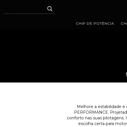
CHIP DE POTÊNCIA
CH
Melhore a estabilidade e
PERFORMANCE. Projetado p
conforto nas suas pilotagens.
escolha certa para moto