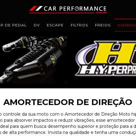
IP DE PEDAL
DV
ESCAPE
FILTROS
FREIOS
OUTROS
AMORTECEDOR DE DIREÇÃO
 o controle da sua moto com o Amortecedor de Direção Moto hi
ara absorver impactos e reduzir vibrações, esse amortecedor 
 Ideal para quem busca desempenho superior e proteção para a 
s de alta performance. Invista na qualidade e tenha uma conduçã