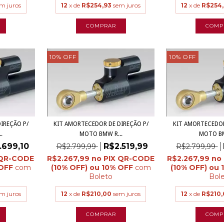
m juros
12
x de
R$254,93
sem juros
12
x de
R$254,
10
%
OFF
10
%
OFF
IREÇÃO P/
KIT AMORTECEDOR DE DIREÇÃO P/
KIT AMORTECEDOR
.
MOTO BMW R...
MOTO BM
.699,10
R$2.519,99
R$2.799,99
R$2.799,99
R$2.267,99
R$2.267,99
com
com
Boleto
Bol
m juros
12
x de
R$210,00
sem juros
12
x de
R$210,