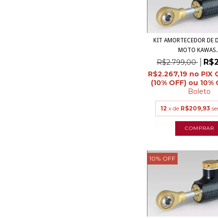
KIT AMORTECEDOR DE D
MOTO KAWAS..
R$2
R$2.799,00
R$2.267,19
Boleto
12
x de
R$209,93
se
10
%
OFF