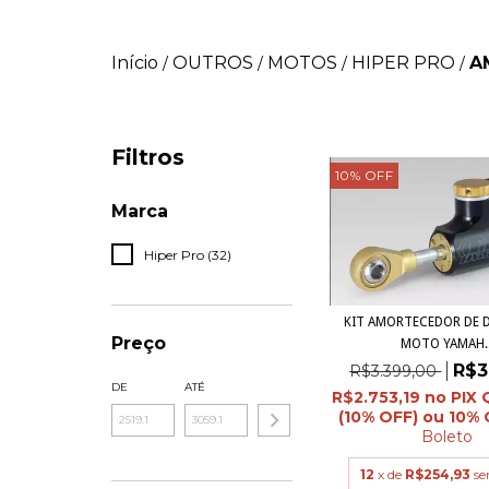
Início
OUTROS
MOTOS
HIPER PRO
A
/
/
/
/
Filtros
10
%
OFF
Marca
Hiper Pro (32)
KIT AMORTECEDOR DE D
Preço
MOTO YAMAH..
R$3
R$3.399,00
DE
ATÉ
R$2.753,19
Boleto
12
x de
R$254,93
se