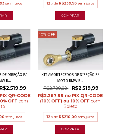
93
sem juros
12
x de
R$239,93
sem juros
10
%
OFF
 DE DIREÇÃO P/
KIT AMORTECEDOR DE DIREÇÃO P/
W R...
MOTO BMW R...
R$2.519,99
R$2.519,99
R$2.799,99
R$2.267,99
com
com
eto
Boleto
00
sem juros
12
x de
R$210,00
sem juros