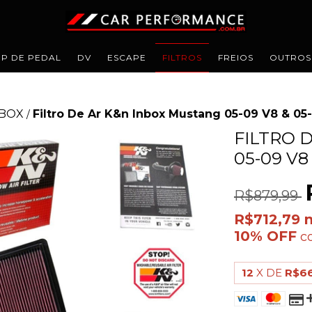
IP DE PEDAL
DV
ESCAPE
FILTROS
FREIOS
OUTROS
NBOX
Filtro De Ar K&n Inbox Mustang 05-09 V8 & 05
/
FILTRO 
05-09 V8 
R$879,99
R$712,79
c
12
X DE
R$6