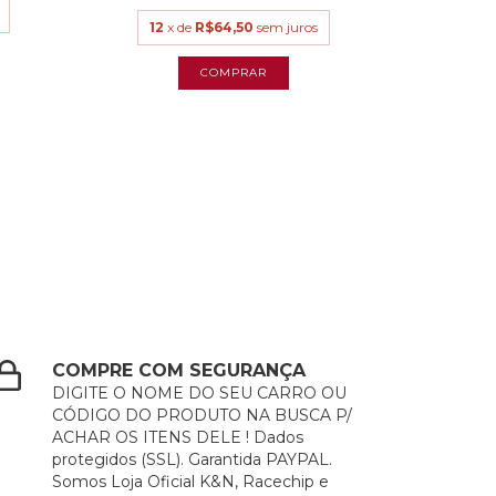
R$1.
12
x de
R$64,50
sem juros
R$1.417,
12
x
COMPRE COM SEGURANÇA
DIGITE O NOME DO SEU CARRO OU
CÓDIGO DO PRODUTO NA BUSCA P/
ACHAR OS ITENS DELE ! Dados
protegidos (SSL). Garantida PAYPAL.
Somos Loja Oficial K&N, Racechip e