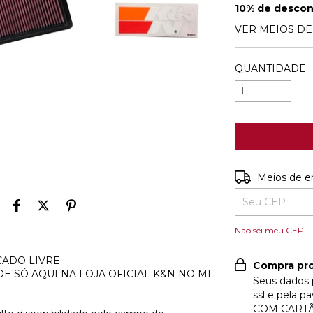
10% de desco
VER MEIOS D
QUANTIDADE
Entregas para o
Meios de e
Não sei meu CEP
ADO LIVRE .
Compra pro
E SÓ AQUI NA LOJA OFICIAL K&N NO ML
Seus dados 
ssl e pela 
COM CART