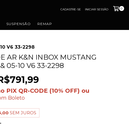
0
CADASTRE-SE
INICIAR SESSÃO
SUSPENSÃO
REMAP
-10 V6 33-2298
DE AR K&N INBOX MUSTANG
& 05-10 V6 33-2298
R$791,99
om
Boleto
6,00
SEM JUROS