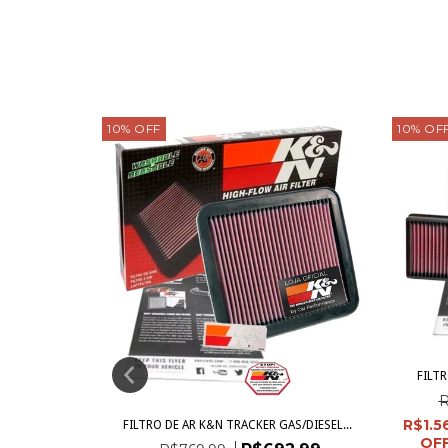
10
%
OFF
10
%
OF
8 4.0 RE...
1,99
FILTR
m
Boleto
R
uros
R$1.5
FILTRO DE AR K&N TRACKER GAS/DIESEL...