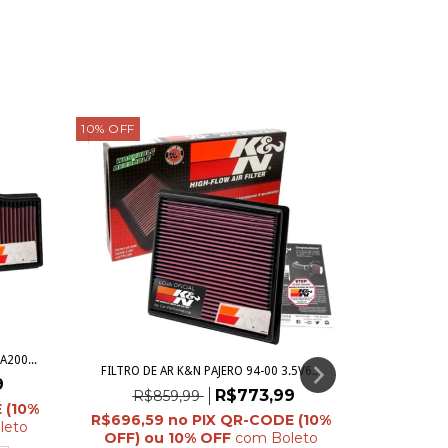
10
%
OFF
10
%
OFF
A200...
FILTRO DE AR K&N PAJERO 94-00 3.5V6...
9
R$773,99
R$859,99
R$696,59
leto
com
Boleto
FILTRO DE