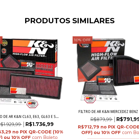
PRODUTOS SIMILARES
F
10
%
OFF
FILTRO DE AR K&N MERCEDEZ BENZ 
O DE AR K&N CL63, E63, GL63 E S...
R$791,9
R$879,99
R$1.736,99
$1.929,99
R$712,79
63,29
com
Bo
com
Boleto