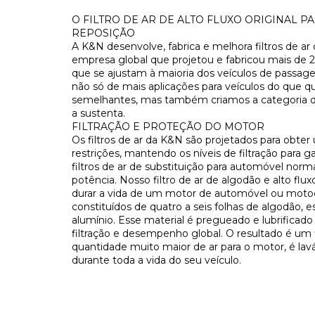
O FILTRO DE AR DE ALTO FLUXO ORIGINAL 
REPOSIÇÃO
A K&N desenvolve, fabrica e melhora filtros de a
empresa global que projetou e fabricou mais de 240
que se ajustam à maioria dos veículos de passage
não só de mais aplicações para veículos do que q
semelhantes, mas também criamos a categoria de 
a sustenta.
FILTRAÇÃO E PROTEÇÃO DO MOTOR
Os filtros de ar da K&N são projetados para obte
restrições, mantendo os níveis de filtração para 
filtros de ar de substituição para automóvel nor
potência. Nosso filtro de ar de algodão e alto fluxo
durar a vida de um motor de automóvel ou motocic
constituídos de quatro a seis folhas de algodão, 
alumínio. Esse material é pregueado e lubrificad
filtração e desempenho global. O resultado é um 
quantidade muito maior de ar para o motor, é laváv
durante toda a vida do seu veículo.