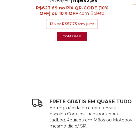
R$692,99
R$769,99
R$623,69
com
Boleto
12
x de
R$57,75
sem juros
FRETE GRÁTIS EM QUASE TUDO
Entrega rápida em todo o Brasil.
Escolha Correios, Transportadora
JadLog,Retirada em Mãos ou Motoboy
mesmo dia p/ SP.