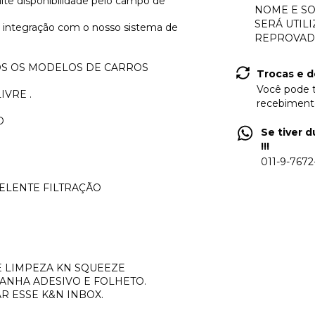
te disponibilidade pelo campo de
NOME E SO
SERÁ UTIL
 a integração com o nosso sistema de
REPROVADA
DOS OS MODELOS DE CARROS
Trocas e 
Você pode t
IVRE .
recebimento
O
Se tiver 
!!!
011-9-7672
ELENTE FILTRAÇÃO
DE LIMPEZA KN SQUEEZE
NHA ADESIVO E FOLHETO.
R ESSE K&N INBOX.