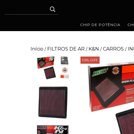
CHIP DE POTÊNCIA
CH
Início
FILTROS DE AR
K&N
CARROS
I
/
/
/
/
10
%
OFF