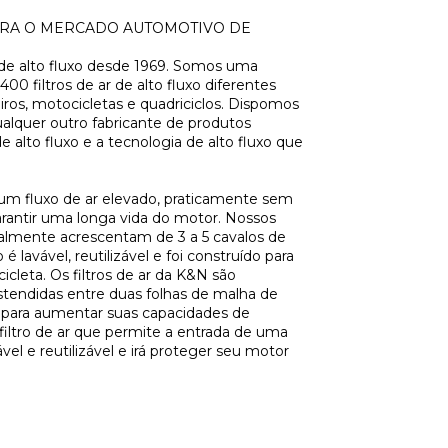
PARA O MERCADO AUTOMOTIVO DE
r de alto fluxo desde 1969. Somos uma
0 filtros de ar de alto fluxo diferentes
iros, motocicletas e quadriciclos. Dispomos
ualquer outro fabricante de produtos
alto fluxo e a tecnologia de alto fluxo que
r um fluxo de ar elevado, praticamente sem
garantir uma longa vida do motor. Nossos
malmente acrescentam de 3 a 5 cavalos de
 é lavável, reutilizável e foi construído para
leta. Os filtros de ar da K&N são
estendidas entre duas folhas de malha de
o para aumentar suas capacidades de
filtro de ar que permite a entrada de uma
el e reutilizável e irá proteger seu motor