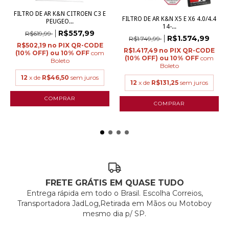
FILTRO DE AR K&N CITROEN C3 E
FILTRO DE AR K&N X5 E X6 4.0/4.4
PEUGEO...
14-...
R$557,99
R$619,99
R$1.574,99
R$1.749,99
R$502,19
R$1.417,49
com
com
Boleto
Boleto
12
x de
R$46,50
sem juros
12
x de
R$131,25
sem juros
FRETE GRÁTIS EM QUASE TUDO
Entrega rápida em todo o Brasil. Escolha Correios,
Transportadora JadLog,Retirada em Mãos ou Motoboy
mesmo dia p/ SP.