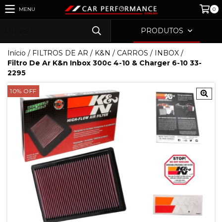
MENU
0
PRODUTOS
Início
/
FILTROS DE AR
/
K&N
/
CARROS
/
INBOX
/
Filtro De Ar K&n Inbox 300c 4-10 & Charger 6-10 33-
2295
10
%
OFF