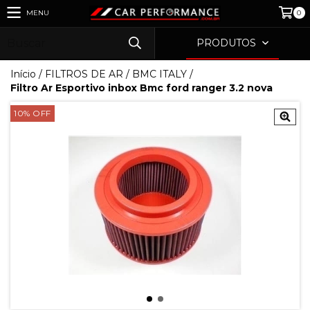
MENU
0
PRODUTOS
Início
/
FILTROS DE AR
/
BMC ITALY
/
Filtro Ar Esportivo inbox Bmc ford ranger 3.2 nova
10
%
OFF