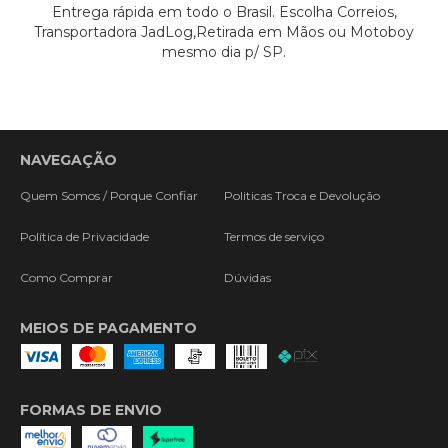
Entrega rápida em todo o Brasil. Escolha Correios,
Transportadora JadLog,Retirada em Mãos ou Motoboy
mesmo dia p/ SP.
NAVEGAÇÃO
Quem Somos / Porque Confiar
Politicas Troca e Devolução
Política de Privacidade
Termos de serviço
Como Comprar
Dúvidas
MEIOS DE PAGAMENTO
FORMAS DE ENVIO