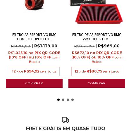
FILTRO AR ESPORTIVO BMC
FILTRO DE AR ESPORTIVO BMC
CONICO DUPLO FLU...
VW GOLF GTI M...
R$1.139,00
R$969,00
R$1.266,00
R$1.023,00
R$1.025,10
R$872,10
com
com
Boleto
Boleto
12
x de
R$94,92
sem juros
12
x de
R$80,75
sem juros
FRETE GRÁTIS EM QUASE TUDO