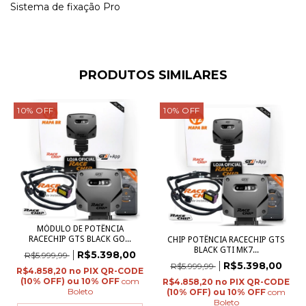
Sistema de fixação Pro
PRODUTOS SIMILARES
10
%
OFF
10
%
OFF
MÓDULO DE POTÊNCIA
RACECHIP GTS BLACK GO...
CHIP POTÊNCIA RACECHIP GTS
BLACK GTI MK7...
R$5.398,00
R$5.999,99
R$5.398,00
R$5.999,99
R$4.858,20
com
R$4.858,20
Boleto
com
Boleto