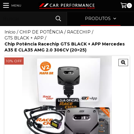
MENU
0
PRODUTOS
Início
/
CHIP DE POTÊNCIA
/
RACECHIP
/
GTS BLACK + APP
/
Chip Potência Racechip GTS BLACK + APP Mercedes
A35 E CLA35 AMG 2.0 306CV (20>25)
10
%
OFF