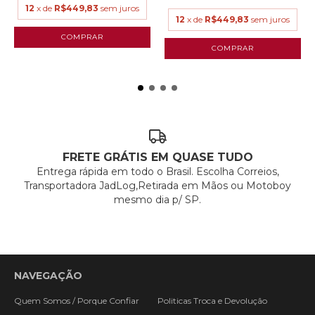
12
x de
R$449,83
sem juros
12
x de
R$449,83
sem juros
FRETE GRÁTIS EM QUASE TUDO
Entrega rápida em todo o Brasil. Escolha Correios,
Transportadora JadLog,Retirada em Mãos ou Motoboy
mesmo dia p/ SP.
NAVEGAÇÃO
Quem Somos / Porque Confiar
Politicas Troca e Devolução